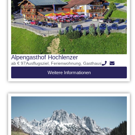
Alpengasthof Hochlenzer
ab € 97
Ausflugsziel
,
Ferienwohnung
,
Gasthaus
Weitere Informationen