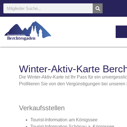
T
ou
r
ismus
v
e
r
ein
B
e
r
c
h
t
esgaden
Winter-Aktiv-Karte Berc
Die Winter-Aktiv-Karte ist Ihr Pass für ein unvergessli
Profitieren Sie von den Vergünstigungen bei unseren 
Verkaufsstellen
Tourist-Information am Königssee
Tourist-Information Schönau a. Königssee