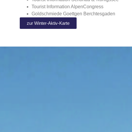
Tourist Information AlpenCongress
Goldschmiede Goettgen Berchtesgaden
zur Winter-Aktiv-Karte