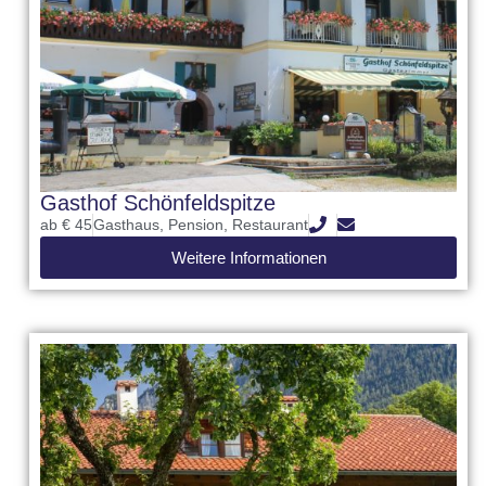
Gasthof Schönfeldspitze
ab € 45
Gasthaus
,
Pension
,
Restaurant
Weitere Informationen