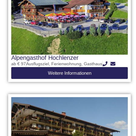
Alpengasthof Hochlenzer
ab € 97
Ausflugsziel
,
Ferienwohnung
,
Gasthaus
Weitere Informationen