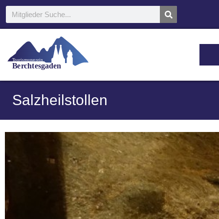
T
ou
r
ismus
v
e
r
ein
B
e
r
c
h
t
esgaden
Salzheilstollen