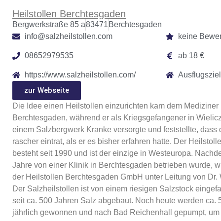
Heilstollen Berchtesgaden
Bergwerkstraße 85 a
83471
Berchtesgaden
info@salzheilstollen.com
keine Bewe
08652979535
ab 18 €
https://www.salzheilstollen.com/
Ausflugsziel
zur Webseite
Die Idee einen Heilstollen einzurichten kam dem Mediziner 
Berchtesgaden, während er als Kriegsgefangener in Wielicz
einem Salzbergwerk Kranke versorgte und feststellte, dass
rascher eintrat, als er es bisher erfahren hatte. Der Heilstol
besteht seit 1990 und ist der einzige in Westeuropa. Nachde
Jahre von einer Klinik in Berchtesgaden betrieben wurde, w
der Heilstollen Berchtesgaden GmbH unter Leitung von Dr.
Der Salzheilstollen ist von einem riesigen Salzstock eingef
seit ca. 500 Jahren Salz abgebaut. Noch heute werden ca.
jährlich gewonnen und nach Bad Reichenhall gepumpt, um do