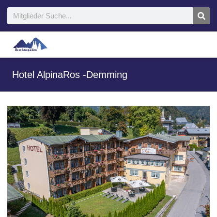
Hotel AlpinaRos -Demming