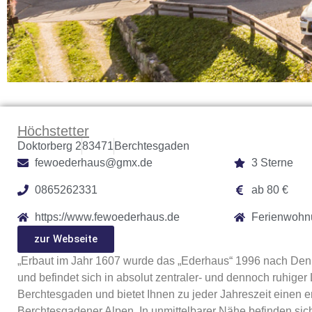
Höchstetter
Doktorberg 2
83471
Berchtesgaden
fewoederhaus@gmx.de
3 Sterne
0865262331
ab 80 €
https://www.fewoederhaus.de
Ferienwohn
zur Webseite
„Erbaut im Jahr 1607 wurde das „Ederhaus“ 1996 nach Denk
und befindet sich in absolut zentraler- und dennoch ruhiger
Berchtesgaden und bietet Ihnen zu jeder Jahreszeit einen 
Berchtesgadener Alpen. In unmittelbarer Nähe befinden sic