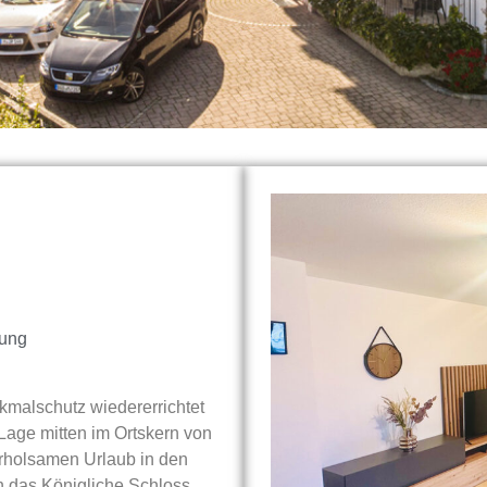
ung
malschutz wiedererrichtet
 Lage mitten im Ortskern von
erholsamen Urlaub in den
h das Königliche Schloss,