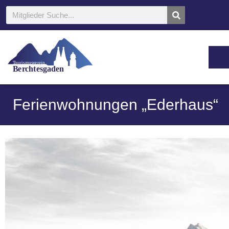
T
ou
r
ismus
v
e
r
ein
B
e
r
c
h
t
esgaden
Ferienwohnungen „Ederhaus“